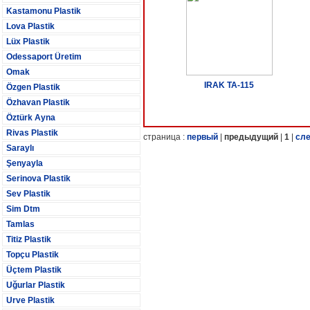
Kastamonu Plastik
Lova Plastik
Lüx Plastik
Odessaport Üretim
Omak
IRAK TA-115
Özgen Plastik
Özhavan Plastik
Öztürk Ayna
Rivas Plastik
страница :
первый
|
предыдущий
|
1
|
сл
Saraylı
Şenyayla
Serinova Plastik
Sev Plastik
Sim Dtm
Tamlas
Titiz Plastik
Topçu Plastik
Üçtem Plastik
Uğurlar Plastik
Urve Plastik