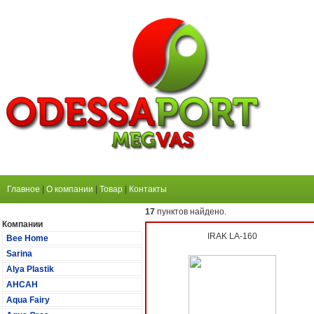
Главное
|
О компании
|
Товар
|
Контакты
17
пунктов найдено.
Компании
IRAK LA-160
Bee Home
Sarina
Alya Plastik
АНСАН
Aqua Fairy