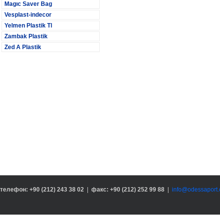
Magıc Saver Bag
Vesplast-indecor
Yelmen Plastik Tl
Zambak Plastik
Zed A Plastik
телефон: +90 (212) 243 38 02
|
факс: +90 (212) 252 99 88
|
info@odessaport