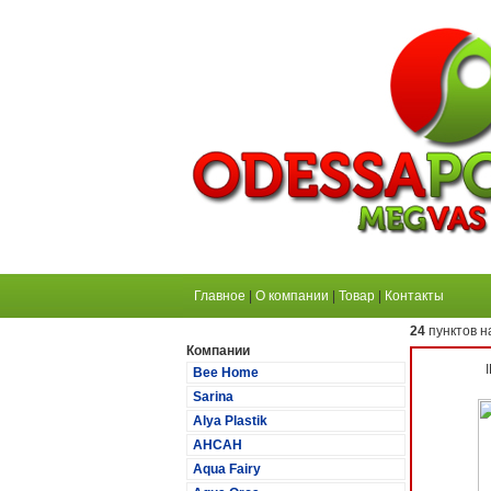
Главное
|
О компании
|
Товар
|
Контакты
24
пунктов н
Компании
Bee Home
Sarina
Alya Plastik
АНСАН
Aqua Fairy