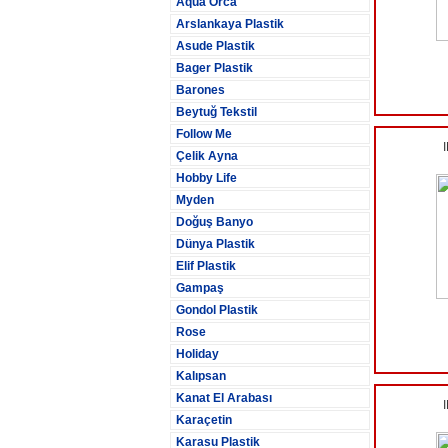
Aqua Orca
Arslankaya Plastik
Asude Plastik
Bager Plastik
Barones
Beytuğ Tekstil
Follow Me
Çelik Ayna
Hobby Life
Myden
Doğuş Banyo
Dünya Plastik
Elif Plastik
Gampaş
Gondol Plastik
Rose
Holiday
Kalıpsan
Kanat El Arabası
Karaçetin
Karasu Plastik