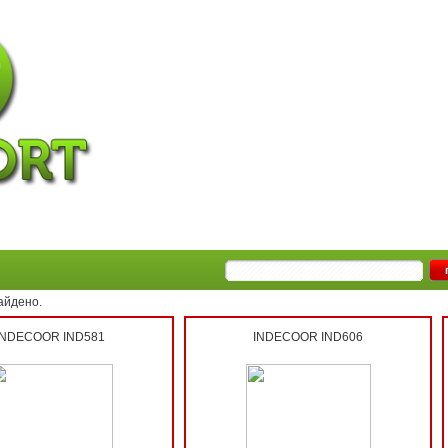
айдено.
INDECOOR IND581
INDECOOR IND606