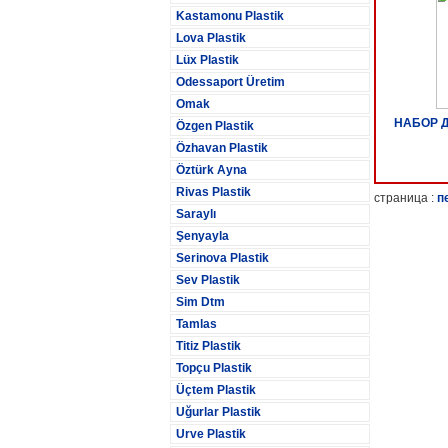
Kastamonu Plastik
Lova Plastik
Lüx Plastik
Odessaport Üretim
Omak
НАБОР Д
Özgen Plastik
Özhavan Plastik
Öztürk Ayna
Rivas Plastik
страница :
п
Saraylı
Şenyayla
Serinova Plastik
Sev Plastik
Sim Dtm
Tamlas
Titiz Plastik
Topçu Plastik
Üçtem Plastik
Uğurlar Plastik
Urve Plastik