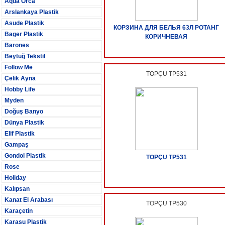
Aqua Orca
Arslankaya Plastik
Asude Plastik
КОРЗИНА ДЛЯ БЕЛЬЯ 63Л РОТАНГ
Bager Plastik
КОРИЧНЕВАЯ
Barones
Beytuğ Tekstil
Follow Me
TOPÇU TP531
Çelik Ayna
Hobby Life
Myden
Doğuş Banyo
Dünya Plastik
Elif Plastik
Gampaş
Gondol Plastik
TOPÇU TP531
Rose
Holiday
Kalıpsan
Kanat El Arabası
TOPÇU TP530
Karaçetin
Karasu Plastik