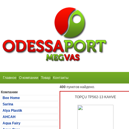
Главное
|
О компании
|
Товар
|
Контакты
400
пунктов найдено.
Компании
TOPÇU TP562-13 KAHVE
Bee Home
Sarina
Alya Plastik
АНСАН
Aqua Fairy