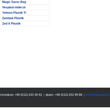
Magıc Saver Bag
Vesplast-indecor
Yelmen Plastik Tl
Zambak Plastik
Zed A Plastik
телефон: +90 (212) 243 38 02
|
факс: +90 (212) 252 99 88
|
info@odessaport