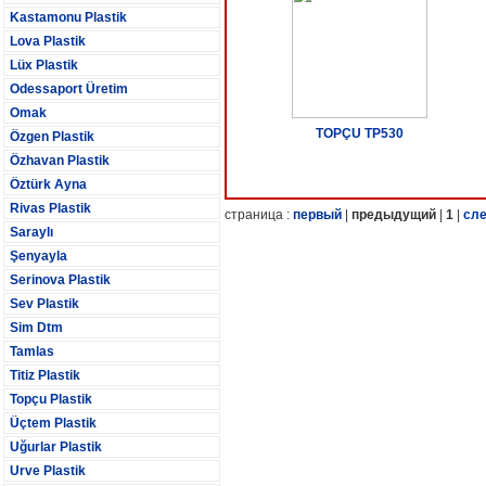
Kastamonu Plastik
Lova Plastik
Lüx Plastik
Odessaport Üretim
Omak
TOPÇU TP530
Özgen Plastik
Özhavan Plastik
Öztürk Ayna
Rivas Plastik
страница :
первый
|
предыдущий
|
1
|
сл
Saraylı
Şenyayla
Serinova Plastik
Sev Plastik
Sim Dtm
Tamlas
Titiz Plastik
Topçu Plastik
Üçtem Plastik
Uğurlar Plastik
Urve Plastik