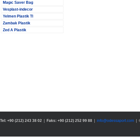
Magıc Saver Bag
Vesplast-indecor
Yelmen Plastik Tl
Zambak Plastik
Zed A Plastik
Tel: +90 (212) 243 38 02
|
Faks: +90 (212) 252 99 88
|
info@odessaport.com
| 