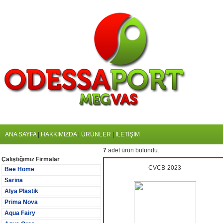
ANA SAYFA
|
HAKKIMIZDA
|
ÜRÜNLER
|
İLETİŞİM
7
adet ürün bulundu.
Çalıştığımız Firmalar
CVCB-2023
Bee Home
Sarina
Alya Plastik
Prima Nova
Aqua Fairy